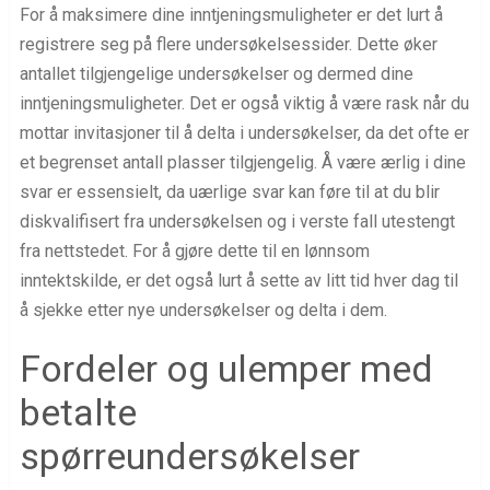
For å maksimere dine inntjeningsmuligheter er det lurt å
registrere seg på flere undersøkelsessider. Dette øker
antallet tilgjengelige undersøkelser og dermed dine
inntjeningsmuligheter. Det er også viktig å være rask når du
mottar invitasjoner til å delta i undersøkelser, da det ofte er
et begrenset antall plasser tilgjengelig. Å være ærlig i dine
svar er essensielt, da uærlige svar kan føre til at du blir
diskvalifisert fra undersøkelsen og i verste fall utestengt
fra nettstedet. For å gjøre dette til en lønnsom
inntektskilde, er det også lurt å sette av litt tid hver dag til
å sjekke etter nye undersøkelser og delta i dem.
Fordeler og ulemper med
betalte
spørreundersøkelser