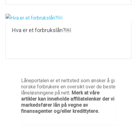
Hva er et forbrukslån?￼
Låneportalen er et nettsted som ønsker å gi
norske forbrukere en oversikt over de beste
låneløsningene på nett.
Merk at våre
artikler kan inneholde affiliatelenker der vi
markedsfører lån på vegne av
finansagenter og/eller kredittytere.