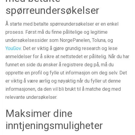
spørreundersøkelser
Å starte med betalte spørreundersøkelser er en enkel
prosess. Først må du finne pålitelige og legitime
undersøkelsessider som NorgePanelen, Toluna, og
YouGov
. Det er viktig å gjøre grundig research og lese
anmeldelser for å sikre at nettstedet er pålitelig. Når du har
funnet en side du ønsker å registrere deg på, må du
opprette en profil og fylle ut informasjon om deg selv. Det
er viktig å være ærlig og nøyaktig når du fyller ut denne
informasjonen, da den vil bli brukt til å matche deg med
relevante undersøkelser.
Maksimer dine
inntjeningsmuligheter