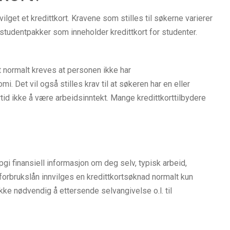
ilget et kredittkort. Kravene som stilles til søkerne varierer
ne studentpakker som inneholder kredittkort for studenter.
et normalt kreves at personen ikke har
. Det vil også stilles krav til at søkeren har en eller
rtid ikke å være arbeidsinntekt. Mange kredittkorttilbydere
pgi finansiell informasjon om deg selv, typisk arbeid,
 forbrukslån innvilges en kredittkortsøknad normalt kun
ikke nødvendig å ettersende selvangivelse o.l. til