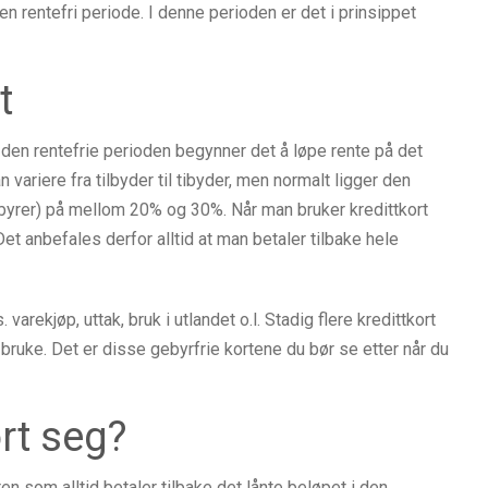
en rentefri periode. I denne perioden er det i prinsippet
t
 den rentefrie perioden begynner det å løpe rente på det
n variere fra tilbyder til tibyder, men normalt ligger den
gebyrer) på mellom 20% og 30%. Når man bruker kredittkort
. Det anbefales derfor alltid at man betaler tilbake hele
arekjøp, uttak, bruk i utlandet o.l. Stadig flere kredittkort
 bruke. Det er disse gebyrfrie kortene du bør se etter når du
rt seg?
en som alltid betaler tilbake det lånte beløpet i den