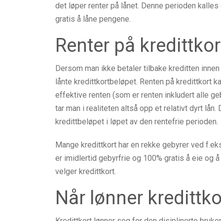
det løper renter på lånet. Denne perioden kalles 
gratis å låne pengene.
Renter på kredittkor
Dersom man ikke betaler tilbake kreditten innen
lånte kredittkortbeløpet. Renten på kredittkort ka
effektive renten (som er renten inkludert alle 
tar man i realiteten altså opp et relativt dyrt lån
kredittbeløpet i løpet av den rentefrie perioden.
Mange kredittkort har en rekke gebyrer ved f.eks. v
er imidlertid gebyrfrie og 100% gratis å eie og å
velger kredittkort.
Når lønner kredittko
Kredittkort lønner seg for den disiplinerte bruker