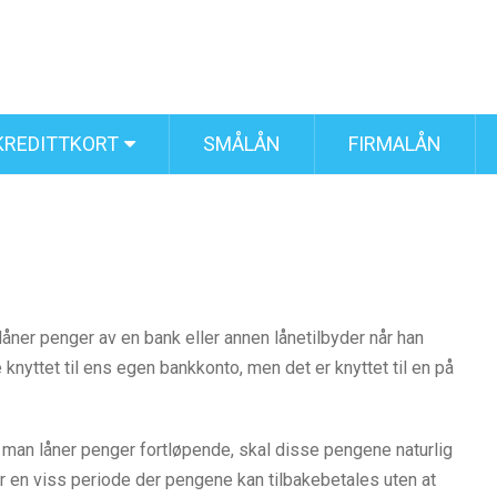
KREDITTKORT
SMÅLÅN
FIRMALÅN
låner penger av en bank eller annen lånetilbyder når han
ke knyttet til ens egen bankkonto, men det er knyttet til en på
at man låner penger fortløpende, skal disse pengene naturlig
ar en viss periode der pengene kan tilbakebetales uten at