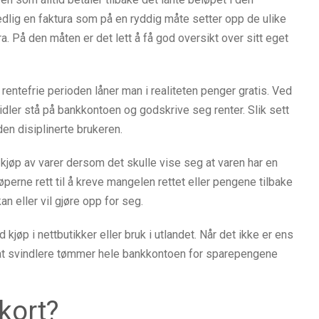
edlig en faktura som på en ryddig måte setter opp de ulike
a. På den måten er det lett å få god oversikt over sitt eget
rentefrie perioden låner man i realiteten penger gratis. Ved
dler stå på bankkontoen og godskrive seg renter. Slik sett
 den disiplinerte brukeren.
 kjøp av varer dersom det skulle vise seg at varen har en
perne rett til å kreve mangelen rettet eller pengene tilbake
n eller vil gjøre opp for seg.
d kjøp i nettbutikker eller bruk i utlandet. Når det ikke er ens
 at svindlere tømmer hele bankkontoen for sparepengene
kort?